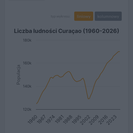
liniowy
kolumnowy
typ wykresu:
Liczba ludności Curaçao (1960-2026)
180k
160k
Populacja
140k
120k
2023
2016
2009
2002
1995
1988
1981
1974
1967
1960