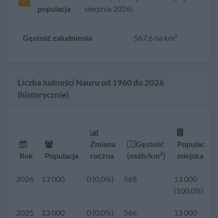
populacja
sierpnia 2026)
2
Gęstość zaludnienia
567,6 na km
Liczba ludności Nauru od 1960 do 2026
(historycznie)
Zmiana
Gęstość
Populacja
2
Rok
Populacja
roczna
(osób/km
)
miejska
2026
13 000
0 (0,0%)
568
13 000
(100,0%)
2025
13 000
0 (0,0%)
566
13 000