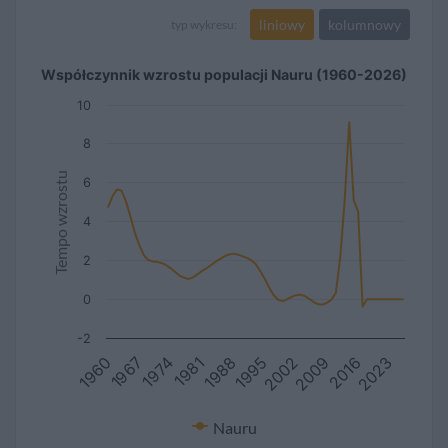
liniowy
kolumnowy
typ wykresu:
Współczynnik wzrostu populacji Nauru (1960-2026)
10
8
Tempo wzrostu
6
4
2
0
-2
2009
1960
1988
1967
2016
1995
2023
1974
2002
1981
Nauru