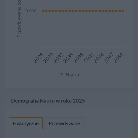
Przewidywana populacja
13 000
2047
2026
2038
2050
2029
2041
2032
2044
2035
Nauru
Demografia Nauru w roku 2025
Historyczne
Przewidywane