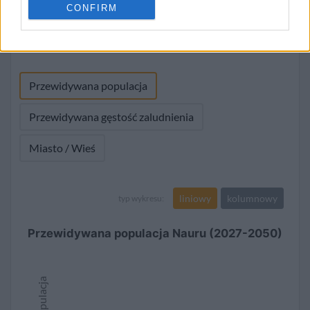
CONFIRM
1965
5 738
238
287
5 738
(4,2%)
(100,0%)
1960
4 433
242
222
4 433
(5,2%)
(100,0%)
Przewidywana populacja
Przewidywana gęstość zaludnienia
Miasto / Wieś
liniowy
kolumnowy
typ wykresu:
Przewidywana populacja Nauru (2027-2050)