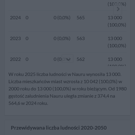
(100,0%)
2024
0
0 (0,0%)
565
13 000
(100,0%)
2023
0
0 (0,0%)
563
13 000
(100,0%)
2022
0
0 (0,0%)
562
13 000
(100,0%)
W roku 2025 liczba ludności w Nauru wynosiła 13 000.
2021
0
0 (0,0%)
561
13 000
Liczba mieszkańców miast wzrosła z 10 042 (100,0%) w
(100,0%)
2000 roku do 13 000 (100,0%) w roku bieżącym. Od 1980
gęstość zaludnienia Nauru uległa zmianie z 374,4 na
2020
13 000
0 (0,0%)
561
13 000
564,6 w 2024 roku.
(100,0%)
2019
0
0 (0,0%)
563
13 000
Przewidywana liczba ludności 2020-2050
(100,0%)