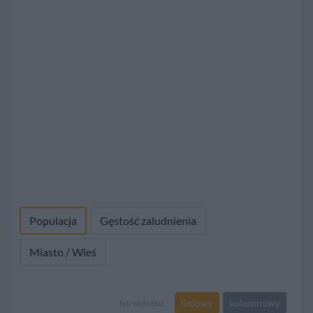
Populacja
Gęstość zaludnienia
Miasto / Wieś
liniowy
kolumnowy
typ wykresu: