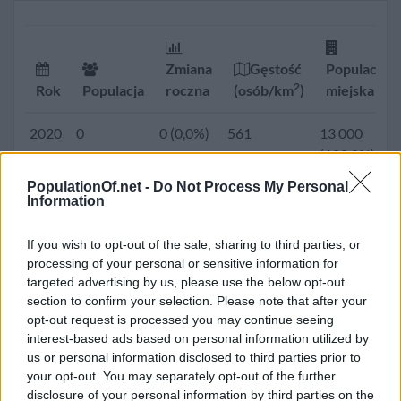
2018
0
0 (0,0%)
566
13 000
(100,0%)
Zmiana
Gęstość
Populacja
2017
0
0 (0,0%)
568
13 000
2
Rok
Populacja
roczna
(osób/km
)
miejska
(100,0%)
2020
0
0 (0,0%)
561
13 000
2016
0
0 (0,0%)
652
13 049
(100,0%)
(100,0%)
PopulationOf.net -
Do Not Process My Personal
2025
0
0 (0,0%)
566
13 000
Information
2015
12 475
622
624
12 475
(100,0%)
(5,0%)
(100,0%)
If you wish to opt-out of the sale, sharing to third parties, or
2030
13 000
0 (0,0%)
573
13 000
processing of your personal or sensitive information for
2010
10 025
-3 (0,0%)
501
10 025
(100,0%)
targeted advertising by us, please use the below opt-out
(100,0%)
section to confirm your selection. Please note that after your
2035
13 000
0 (0,0%)
576
13 000
opt-out request is processed you may continue seeing
2005
10 115
2 (0,0%)
506
10 115
interest-based ads based on personal information utilized by
(100,0%)
(100,0%)
us or personal information disclosed to third parties prior to
your opt-out. You may separately opt-out of the further
2040
13 000
0 (0,0%)
576
13 000
2000
10 042
-2 (0,0%)
502
10 042
disclosure of your personal information by third parties on the