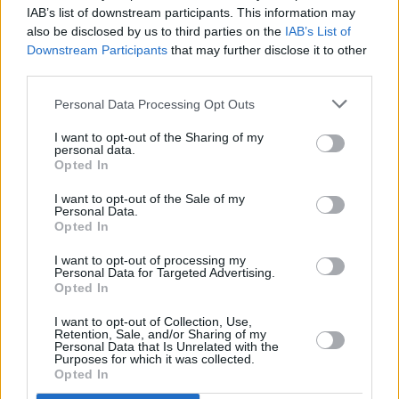
(100,0%)
(100,0%)
IAB’s list of downstream participants. This information may
Nastąpi zwiększenie gęstosci zaludnienia do 566,9 ludzi
also be disclosed by us to third parties on the
IAB’s List of
2045
13 000
0 (0,0%)
573
13 000
na metr kwadratowy.
Downstream Participants
that may further disclose it to other
1995
9 970
107
499
9 970
(100,0%)
third parties.
(1,1%)
(100,0%)
2050
13 000
0 (0,0%)
567
13 000
Personal Data Processing Opt Outs
1990
9 157
201
458
9 157
(100,0%)
(2,2%)
(100,0%)
I want to opt-out of the Sharing of my
personal data.
Opted In
1985
8 174
167
409
8 174
(2,0%)
(100,0%)
I want to opt-out of the Sale of my
Personal Data.
Opted In
1980
7 488
95 (1,3%)
374
7 488
(100,0%)
I want to opt-out of processing my
Personal Data for Targeted Advertising.
Opted In
1975
7 070
98 (1,4%)
354
7 070
(100,0%)
I want to opt-out of Collection, Use,
Retention, Sale, and/or Sharing of my
Personal Data that Is Unrelated with the
1970
6 493
125
325
6 493
Purposes for which it was collected.
Opted In
(1,9%)
(100,0%)