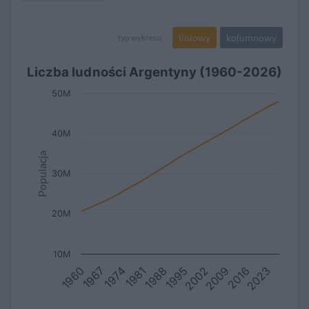
liniowy
kolumnowy
typ wykresu:
Liczba ludności Argentyny (1960-2026)
50M
40M
Populacja
30M
20M
10M
1981
2002
1974
2023
1995
1967
2016
1988
1960
2009