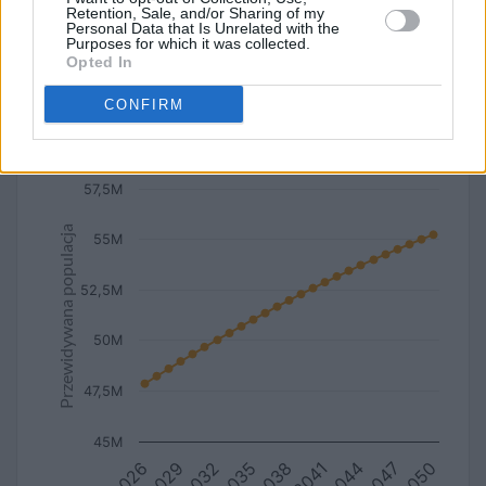
Retention, Sale, and/or Sharing of my
Przewidywana długość życia
Miasto / Wieś
Personal Data that Is Unrelated with the
Purposes for which it was collected.
Opted In
liniowy
kolumnowy
typ wykresu:
CONFIRM
Przewidywana populacja Argentyny (2027-2050)
57,5M
Przewidywana populacja
55M
52,5M
50M
47,5M
45M
2029
2038
2047
2032
2041
2050
2026
2035
2044