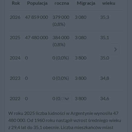
Rok
Populacja
roczna
Migracja
wieku
Dz
2026
47 859 000
379 000
3 080
35,3
(0,8%)
2025
47 480 000
384 000
3 080
35,1
2,1
(0,8%)
2024
0
0 (0,0%)
3 800
35,0
2023
0
0 (0,0%)
3 800
34,8
2022
0
0 (0,0%)
3 800
34,6
W roku 2025 liczba ludności w Argentynie wynosiła 47
2021
0
0 (0,0%)
3 800
34,5
480 000. Od 1960 roku nastąpił wzrost średniego wieku
z 29,4 lat do 35,1 obecnie. Liczba mieszkańców miast