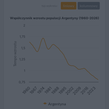
liniowy
kolumnowy
typ wykresu:
Współczynnik wzrostu populacji Argentyny (1960-2026)
2
1,75
Tempo wzrostu
1,5
1,25
1
0,75
2002
2023
1967
1988
2009
1974
1995
2016
1960
1981
Argentyna