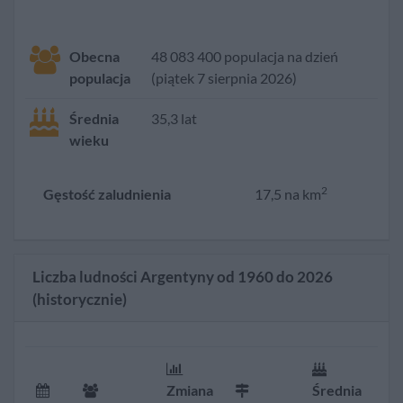
Obecna
48 083 400 populacja na dzień
populacja
(piątek 7 sierpnia 2026)
Średnia
35,3 lat
wieku
2
Gęstość zaludnienia
17,5 na km
Liczba ludności Argentyny od 1960 do 2026
(historycznie)
Zmiana
Średnia