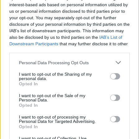
interest-based ads based on personal information utilized by
1975
26 066 975
422 469
-46 000
30,7
3,3
us or personal information disclosed to third parties prior to
(1,6%)
your opt-out. You may separately opt-out of the further
disclosure of your personal information by third parties on the
1970
23 973 058
367 071
58 000
30,5
3,0
IAB’s list of downstream participants. This information may
(1,5%)
also be disclosed by us to third parties on the
IAB’s List of
Downstream Participants
that may further disclose it to other
1965
22 283 390
329 461
26 000
30,0
3,0
third parties.
(1,5%)
Personal Data Processing Opt Outs
1960
20 619 075
334 002
24 400
29,4
3,1
I want to opt-out of the Sharing of my
personal data.
(1,6%)
Opted In
I want to opt-out of the Sale of my
Personal Data.
Przewidywana populacja
Opted In
Przewidywana średnia wieku
I want to opt-out of processing my
Personal Data for Targeted Advertising.
Opted In
Przewidywana gęstość zaludnienia
I want to opt-out of Collection, Use,