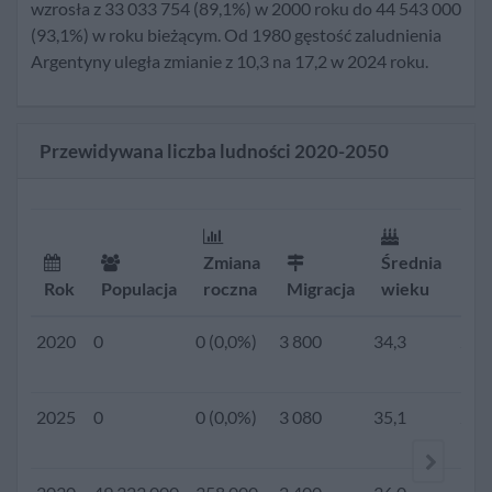
wzrosła z 33 033 754 (89,1%) w 2000 roku do 44 543 000
2020
45 510 000
408 000
3 800
34,3
2,2
(93,1%) w roku bieżącym. Od 1980 gęstość zaludnienia
(0,9%)
Argentyny uległa zmianie z 10,3 na 17,2 w 2024 roku.
2019
0
0 (0,0%)
4 800
34,2
2,2
Przewidywana liczba ludności 2020-2050
2018
0
0 (0,0%)
4 800
34,0
2,2
2017
0
0 (0,0%)
4 800
33,9
2,2
Zmiana
Średnia
Rok
Populacja
roczna
Migracja
wieku
Dz
2016
0
0 (0,0%)
4 800
33,7
2,2
2020
0
0 (0,0%)
3 800
34,3
2,2
2015
43 417 765
436 250
4 800
33,6
2,3
2025
0
0 (0,0%)
3 080
35,1
2,1
(1,0%)
2010
41 223 889
424 482
6 000
33,0
2,3