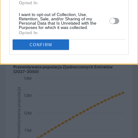
Przewidywana średnia wieku
Opted In
Przewidywana gęstość zaludnienia
I want to opt-out of Collection, Use,
Retention, Sale, and/or Sharing of my
Personal Data that Is Unrelated with the
Purposes for which it was collected.
Przewidywana długość życia
Miasto / Wieś
Opted In
CONFIRM
liniowy
kolumnowy
typ wykresu:
Przewidywana populacja Zjednoczonych Emiratów
(2027-2050)
14M
Przewidywana populacja
13M
12M
11M