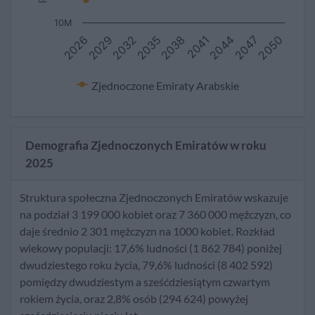
10M
2041
2038
2035
2032
2050
2029
2047
2026
2044
Zjednoczone Emiraty Arabskie
Demografia Zjednoczonych Emiratów w roku
2025
Struktura społeczna Zjednoczonych Emiratów wskazuje
na podział 3 199 000 kobiet oraz 7 360 000 mężczyzn, co
daje średnio 2 301 mężczyzn na 1000 kobiet. Rozkład
wiekowy populacji: 17,6% ludności (1 862 784) poniżej
dwudziestego roku życia, 79,6% ludności (8 402 592)
pomiędzy dwudziestym a sześćdziesiątym czwartym
rokiem życia, oraz 2,8% osób (294 624) powyżej