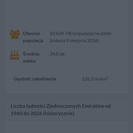
Obecna
10 634 740 populacja na dzień
populacja
(sobota 8 sierpnia 2026)
Średnia
34,8 lat
wieku
2
Gęstość zaludnienia
126,3 na km
Liczba ludności Zjednoczonych Emiratów od
1960 do 2026 (historycznie)