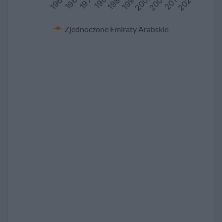
2016
2002
1988
1974
1960
2023
2009
1995
1981
1967
Zjednoczone Emiraty Arabskie