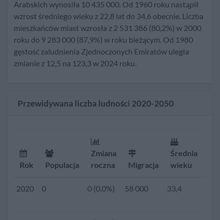
2021
0
0 (0,0%)
58 000
33,7
Arabskich wynosiła 10 435 000. Od 1960 roku nastąpił
wzrost średniego wieku z 22,8 lat do 34,6 obecnie. Liczba
mieszkańców miast wzrosła z 2 531 386 (80,2%) w 2000
2020
9 813 000
131 000
58 000
33,4
1,6
roku do 9 283 000 (87,9%) w roku bieżącym. Od 1980
(1,3%)
gęstość zaludnienia Zjednoczonych Emiratów uległa
zmianie z 12,5 na 123,3 w 2024 roku.
2019
0
0 (0,0%)
60 200
33,2
1,7
Przewidywana liczba ludności 2020-2050
2018
0
0 (0,0%)
60 200
33,0
1,7
2017
0
0 (0,0%)
60 200
32,8
1,7
Zmiana
Średnia
Rok
Populacja
roczna
Migracja
wieku
Dz
2016
0
0 (0,0%)
60 200
32,7
1,7
2020
0
0 (0,0%)
58 000
33,4
1,6
2015
9 154 302
83 435
60 200
32,5
1,7
(0,9%)