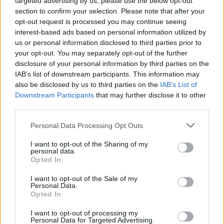
targeted advertising by us, please use the below opt-out
1980
1 042 384
90 344
36 832
25,1
5,5
section to confirm your selection. Please note that after your
(8,7%)
opt-out request is processed you may continue seeing
interest-based ads based on personal information utilized by
1975
554 324
82 960
77 567
25,3
6,1
us or personal information disclosed to third parties prior to
(15,0%)
your opt-out. You may separately opt-out of the further
disclosure of your personal information by third parties on the
1970
235 499
31 679
53 020
23,3
6,6
IAB’s list of downstream participants. This information may
(13,5%)
also be disclosed by us to third parties on the
IAB’s List of
Downstream Participants
that may further disclose it to other
1965
150 362
11 833
10 765
22,4
6,8
third parties.
(7,9%)
Personal Data Processing Opt Outs
1960
92 634
8 444
7 576
22,8
6,9
I want to opt-out of the Sharing of my
personal data.
(8,4%)
Opted In
I want to opt-out of the Sale of my
Personal Data.
Opted In
Przewidywana populacja
I want to opt-out of processing my
Personal Data for Targeted Advertising.