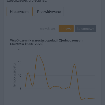
sześcdziesięciu pięciu lat.
Historyczne
Przewidywane
liniowy
kolumnowy
typ wykresu:
Współczynnik wzrostu populacji Zjednoczonych
Emiratów (1960-2026)
20
15
Tempo wzrostu
10
5
0