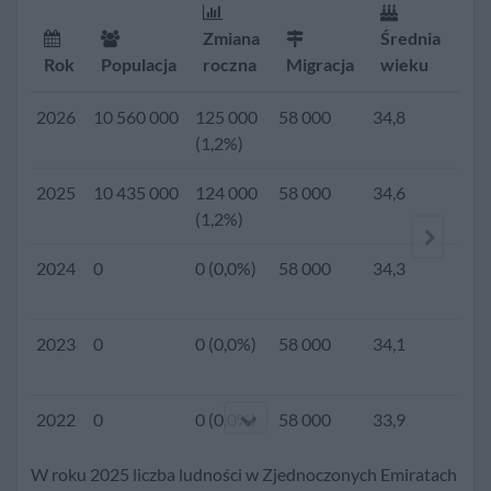
Zmiana
Średnia
Rok
Populacja
roczna
Migracja
wieku
Dz
2026
10 560 000
125 000
58 000
34,8
(1,2%)
2025
10 435 000
124 000
58 000
34,6
1,6
(1,2%)
2024
0
0 (0,0%)
58 000
34,3
2023
0
0 (0,0%)
58 000
34,1
2022
0
0 (0,0%)
58 000
33,9
W roku 2025 liczba ludności w Zjednoczonych Emiratach