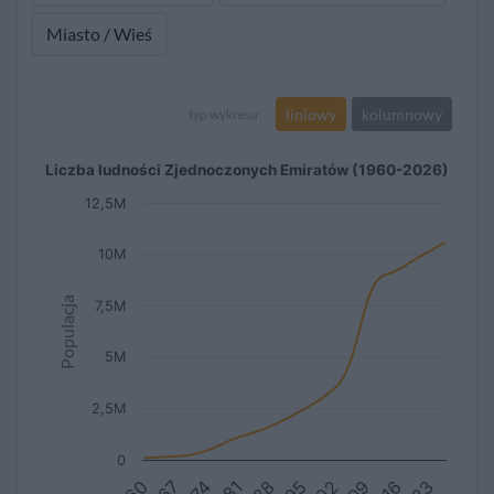
Miasto / Wieś
liniowy
kolumnowy
typ wykresu:
Liczba ludności Zjednoczonych Emiratów (1960-2026)
12,5M
10M
Populacja
7,5M
5M
2,5M
0