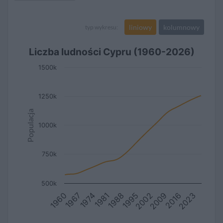
liniowy
kolumnowy
typ wykresu:
Liczba ludności Cypru (1960-2026)
1500k
1250k
Populacja
1000k
750k
500k
2016
2002
1988
1974
1960
2023
2009
1995
1981
1967