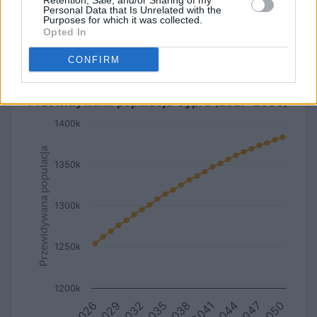
Retention, Sale, and/or Sharing of my
Personal Data that Is Unrelated with the
Przewidywana długość życia
Miasto / Wieś
Purposes for which it was collected.
Opted In
CONFIRM
liniowy
kolumnowy
typ wykresu:
Przewidywana populacja Cypru (2027-2050)
1400k
Przewidywana populacja
1350k
1300k
1250k
1200k
2029
2038
2047
2026
2035
2044
2032
2041
2050