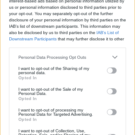
interest-based ads based on personal information utilized by
1975
649 755
7 416
-243
31,5
2,3
us or personal information disclosed to third parties prior to
your opt-out. You may separately opt-out of the further
(1,1%)
disclosure of your personal information by third parties on the
IAB’s list of downstream participants. This information may
1970
613 621
7 508
611
31,0
2,6
also be disclosed by us to third parties on the
IAB’s List of
(1,2%)
Downstream Participants
that may further disclose it to other
third parties.
1965
580 966
2 339
-1 569
28,2
3,1
(0,4%)
Personal Data Processing Opt Outs
I want to opt-out of the Sharing of my
1960
572 930
3 465
-8 605
27,6
3,5
personal data.
(0,6%)
Opted In
I want to opt-out of the Sale of my
Personal Data.
Opted In
Przewidywana populacja
I want to opt-out of processing my
Przewidywana średnia wieku
Personal Data for Targeted Advertising.
Opted In
Przewidywana gęstość zaludnienia
I want to opt-out of Collection, Use,