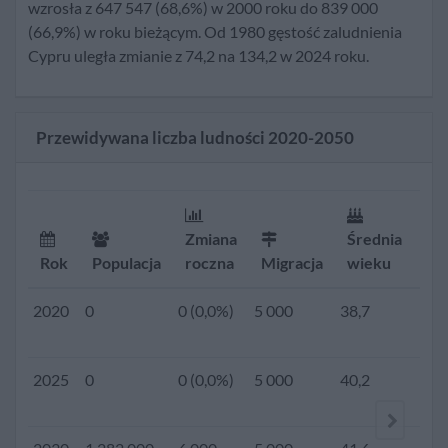
wzrosła z 647 547 (68,6%) w 2000 roku do 839 000
2020
1 207 000
9 000
5 000
38,7
1,3
(66,9%) w roku bieżącym. Od 1980 gęstość zaludnienia
(0,8%)
Cypru uległa zmianie z 74,2 na 134,2 w 2024 roku.
2019
0
0 (0,0%)
5 000
38,4
1,3
Przewidywana liczba ludności 2020-2050
2018
0
0 (0,0%)
5 000
38,1
1,3
2017
0
0 (0,0%)
5 000
37,9
1,3
Zmiana
Średnia
Rok
Populacja
roczna
Migracja
wieku
Dz
2016
0
0 (0,0%)
5 000
37,6
1,3
2020
0
0 (0,0%)
5 000
38,7
1,3
2015
1 160 985
8 676
5 000
37,3
1,3
2025
0
0 (0,0%)
5 000
40,2
1,3
(0,8%)
2010
1 112 607
14 531
4 502
36,3
1,4