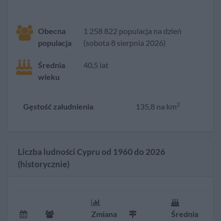
Obecna
1 258 822 populacja na dzień
populacja
(sobota 8 sierpnia 2026)
Średnia
40,5 lat
wieku
2
Gęstość zaludnienia
135,8 na km
Liczba ludności Cypru od 1960 do 2026
(historycznie)
Zmiana
Średnia