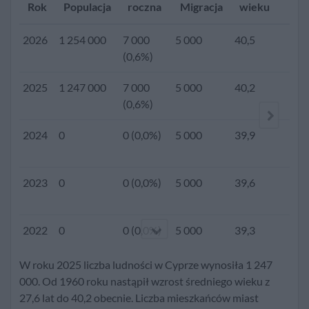
Rok
Populacja
roczna
Migracja
wieku
Dz
2026
1 254 000
7 000
5 000
40,5
(0,6%)
2025
1 247 000
7 000
5 000
40,2
1,3
(0,6%)
2024
0
0 (0,0%)
5 000
39,9
2023
0
0 (0,0%)
5 000
39,6
2022
0
0 (0,0%)
5 000
39,3
W roku 2025 liczba ludności w Cyprze wynosiła 1 247
2021
0
0 (0,0%)
5 000
39,0
000. Od 1960 roku nastąpił wzrost średniego wieku z
27,6 lat do 40,2 obecnie. Liczba mieszkańców miast