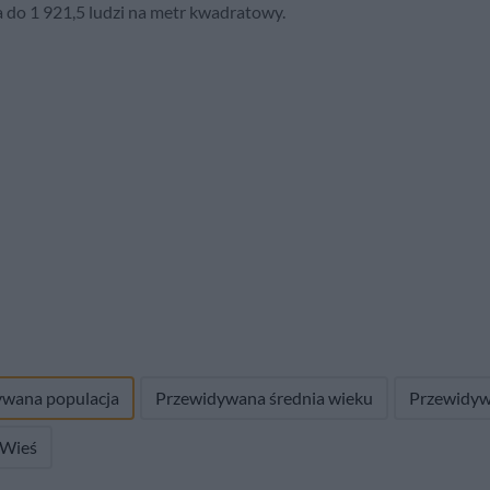
a do 1 921,5 ludzi na metr kwadratowy.
ywana populacja
Przewidywana średnia wieku
Przewidyw
 Wieś