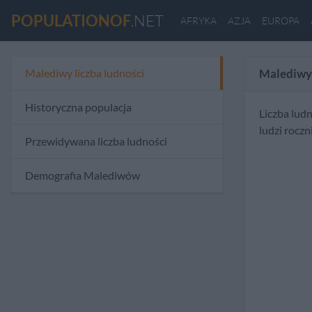
POPULATIONOF
.NET
AFRYKA
AZJA
EUROPA
Malediwy liczba ludności
Malediwy 
Historyczna populacja
Liczba lud
ludzi rocz
Przewidywana liczba ludności
Demografia Malediwów