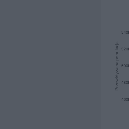
540
Przewidywana populacja
520
500
480
460