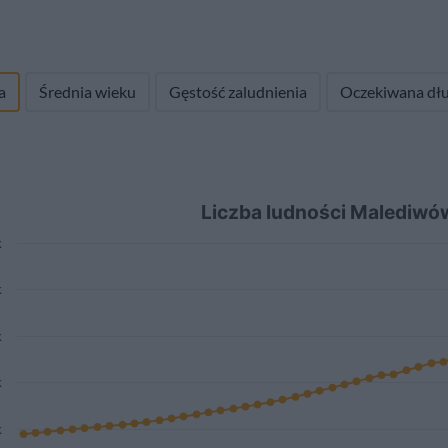
a
Średnia wieku
Gęstość zaludnienia
Oczekiwana dłu
Liczba ludności Malediw
k
k
k
k
k