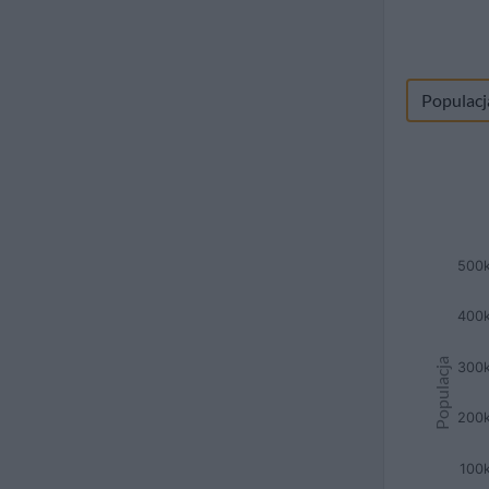
Populacj
500
400
Populacja
300
200
100