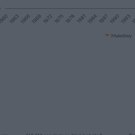
0
1
1969
1981
1993
1966
1978
1990
1963
1975
1987
960
1972
1984
Malediwy