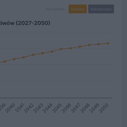
liniowy
kolumnowy
typ wykresu:
diwów (2027-2050)
2043
2045
2047
2040
2049
2042
2044
2046
039
2048
2041
2050