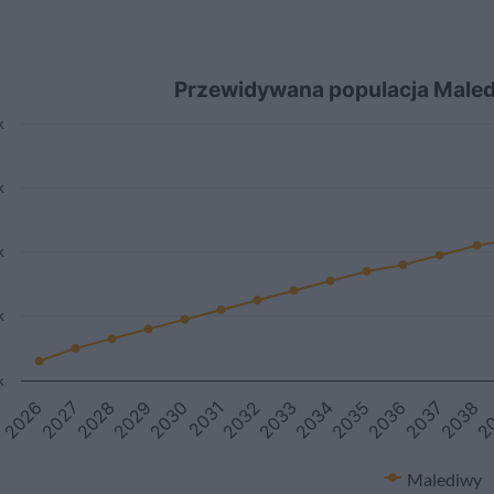
Przewidywana populacja Male
k
k
k
k
k
2034
2027
2036
2029
2038
2031
2033
2026
2035
2028
2037
2030
2
2032
Malediwy