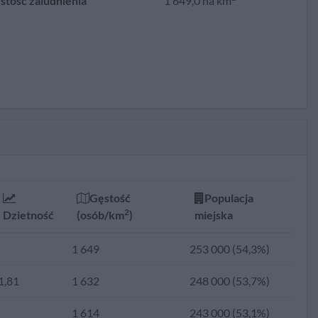
stość zaludnienia
1 649,0 na km
Gęstość
Populacja
2
Dzietność
(osób/km
)
miejska
1 649
253 000 (54,3%)
1,81
1 632
248 000 (53,7%)
1 614
243 000 (53,1%)