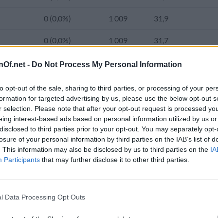
0 (0,0%)
1 009
31,9
0 (0,0%)
1 009
31,7
0 (0,0%)
1 009
31,2
nOf.net -
Do Not Process My Personal Information
40 000
5 000 (1,1%)
1 009
30,8
to opt-out of the sale, sharing to third parties, or processing of your per
formation for targeted advertising by us, please use the below opt-out s
0 (0,0%)
1 952
30,5
r selection. Please note that after your opt-out request is processed y
eing interest-based ads based on personal information utilized by us or
5 liczba ludności w Malediwach wynosiła 462 000. Od 1960 roku na
0 (0,0%)
1 952
30,2
disclosed to third parties prior to your opt-out. You may separately opt-
szkańców miast wzrosła z 79 239 (27,7%) w 2000 roku do 253 000
losure of your personal information by third parties on the IAB’s list of
uległa zmianie z 528,0 na 1 614,4 w 2024 roku.
0 (0,0%)
1 952
29,8
. This information may also be disclosed by us to third parties on the
IA
Participants
that may further disclose it to other third parties.
0 (0,0%)
1 952
29,5
ana liczba ludności 2020-2050
09 163
8 163 (2,0%)
1 952
29,2
l Data Processing Opt Outs
67 000
7 000 (1,9%)
4 383
27,6