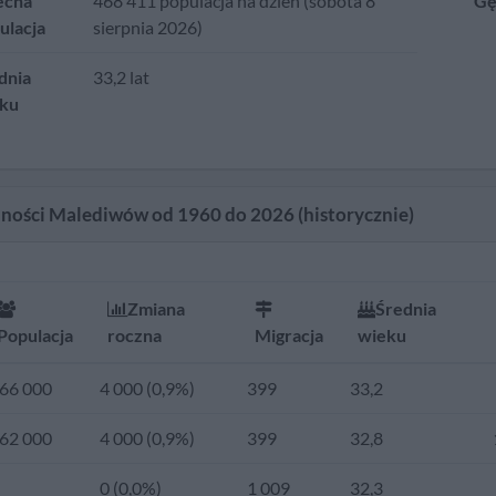
ecna
468 411 populacja na dzień (sobota 8
Gę
ulacja
sierpnia 2026)
dnia
33,2 lat
ku
dności Malediwów od 1960 do 2026 (historycznie)
Zmiana
Średnia
Populacja
roczna
Migracja
wieku
66 000
4 000 (0,9%)
399
33,2
62 000
4 000 (0,9%)
399
32,8
0 (0,0%)
1 009
32,3