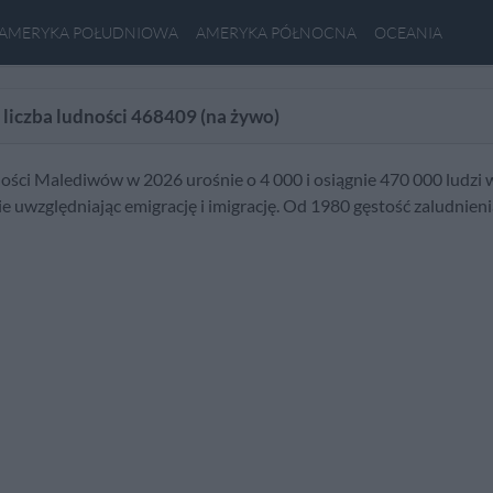
AMERYKA POŁUDNIOWA
AMERYKA PÓŁNOCNA
OCEANIA
liczba ludności
468409
(na żywo)
ności Malediwów w 2026 urośnie o 4 000 i osiągnie 470 000 ludzi 
nie uwzględniając emigrację i imigrację. Od 1980 gęstość zaludnie