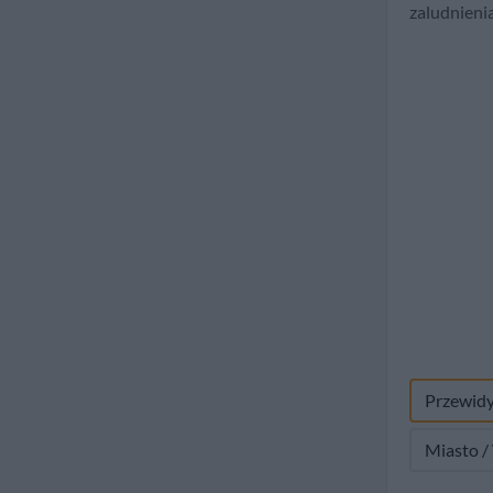
zaludnieni
Przewid
Miasto /