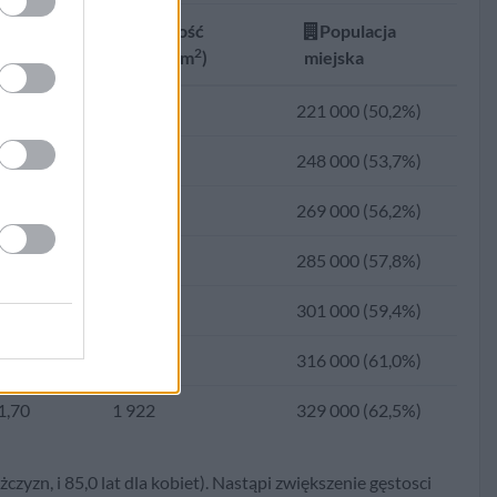
Gęstość
Populacja
2,34
1 063
108 338 (33,8%)
2
Dzietność
(osób/km
)
miejska
2,94
935
79 239 (27,7%)
1,94
1 530
221 000 (50,2%)
4,30
847
65 377 (25,6%)
1,81
1 632
248 000 (53,7%)
5,99
744
56 331 (25,8%)
1,73
1 706
269 000 (56,2%)
7,11
632
48 340 (25,5%)
1,69
1 767
285 000 (57,8%)
528
35 241 (22,3%)
1,68
1 823
301 000 (59,4%)
455
23 623 (17,3%)
1,69
1 877
316 000 (61,0%)
7,23
386
13 768 (11,9%)
1,70
1 922
329 000 (62,5%)
7,20
343
11 775 (11,5%)
czyzn, i 85,0 lat dla kobiet). Nastąpi zwiększenie gęstosci
7,02
300
10 043 (11,2%)