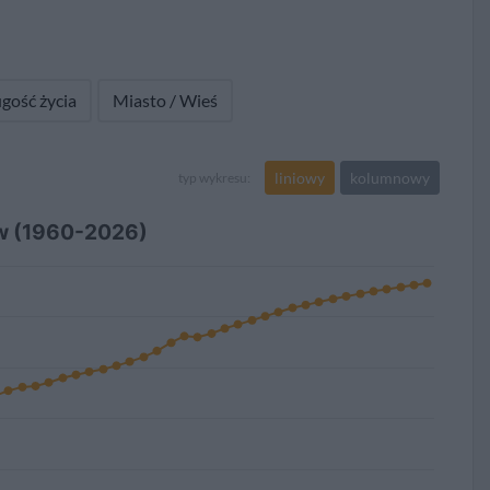
gość życia
Miasto / Wieś
liniowy
kolumnowy
typ wykresu:
ów (1960-2026)